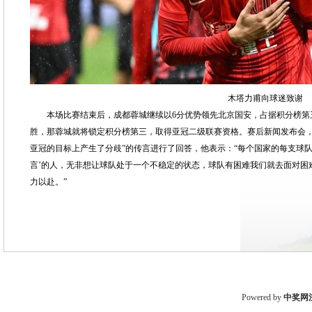
木塔力甫向球迷致谢
本场比赛结束后，成都蓉城继续以6分优势领先北京国安，占据积分榜第
胜，那蓉城就将锁定积分榜第三，取得亚冠二级联赛资格。赛后新闻发布会，
亚冠的目标上产生了分歧”的传言进行了回答，他表示：“每个国家的每支球
言’的人，无非想让球队处于一个不稳定的状态，球队有困难我们就去面对困
力以赴。”
Powered by
中奖网